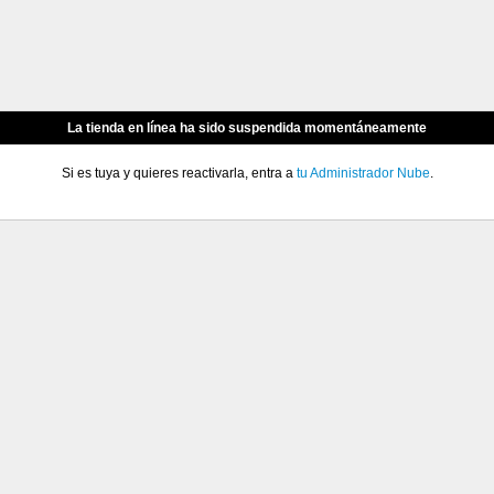
La tienda en línea ha sido suspendida momentáneamente
Si es tuya y quieres reactivarla, entra a
tu Administrador Nube
.