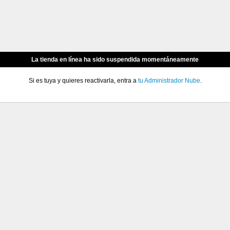
La tienda en línea ha sido suspendida momentáneamente
Si es tuya y quieres reactivarla, entra a
tu Administrador Nube
.